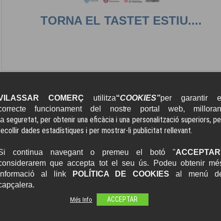
TORNA EL TASTET ESTIU....
NOUS ASOCIATS
VILASSAR COMERÇ
utilitza
“
COOKIES”
per garantir e
correcte funcionament del nostre portal web, milloran
seguretat, per obtenir una eficàcia i una personalització superiors, pe
la
FRANKFURT'S
recollir dades estadístiques i per mostrar-li publicitat rellevant.
ORIGINAL
Si continua navegant o premeu el botó "
ACCEPTAR
FRANKFURT-BAR
considerarem que accepta tot el seu ús. Podeu obtenir mé
informació al link
POLÍTICA DE COOKIES
al menú d
capçalera.
Més Info
ACCEPTAR
LA PELU DE L'ANNA