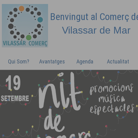
Benvingut al Comerç 
Vilassar de
Mar
Qui Som?
Avantatges
Agenda
Actualitat